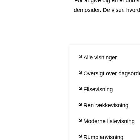
For at give dig en endnu st
demosider. De viser, hvorda
Alle visninger
Oversigt over dagsor
Flisevisning
Ren rækkevisning
Moderne listevisning
Rumplanvisning