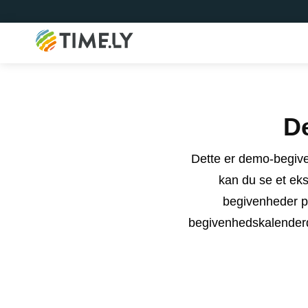
Timely
D
Dette er demo-begiv
kan du se et ek
begivenheder på
begivenhedskalenderd