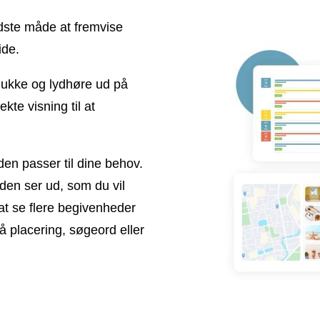
dste måde at fremvise
ide.
smukke og lydhøre ud på
te visning til at
en passer til dine behov.
den ser ud, som du vil
at se flere begivenheder
 placering, søgeord eller