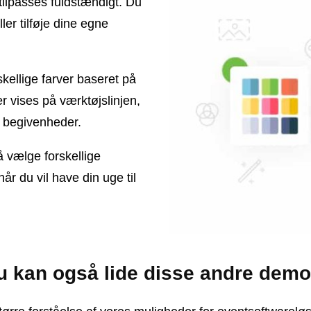
ilpasses fuldstændigt. Du
er tilføje dine egne
ellige farver baseret på
r vises på værktøjslinjen,
r begivenheder.
 vælge forskellige
år du vil have din uge til
u kan også lide disse andre demo