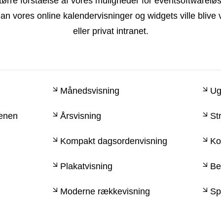
ørre forståelse af vores muligheder for eventsoftwareløsn
n vores online kalendervisninger og widgets ville blive v
eller privat intranet.
Månedsvisning
Ug
denen
Årsvisning
St
Kompakt dagsordenvisning
Ko
Plakatvisning
Be
Moderne rækkevisning
Sp