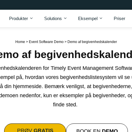
Produkter
Solutions
Eksempel
Priser
Home
>
Event Software Demo
>
Demo af begivenhedskalender
emo af begivenhedskalend
enhedskalenderen for Timely Event Management Softwar
sempel på, hvordan vores begivenhedslistesystem vil se
 din hjemmeside. Bemærk venligst, at begivenhederne, 
emoen nedenfor, kun er eksempler på begivenheder, og
finde sted.
PRØV
GRATIS
BOOK EN
DEMO