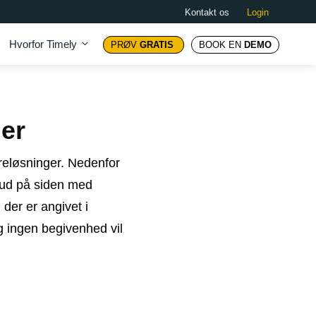
Kontakt os
Login
Hvorfor Timely
PRØV
GRATIS
BOOK EN
DEMO
er
eløsninger. Nedenfor
 ud på siden med
der er angivet i
 ingen begivenhed vil