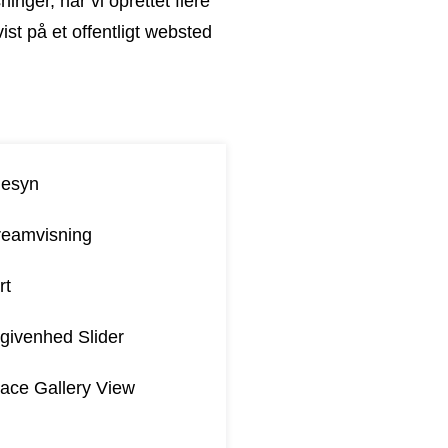
inger, har vi oprettet flere
ist på et offentligt websted
esyn
reamvisning
rt
givenhed Slider
ace Gallery View