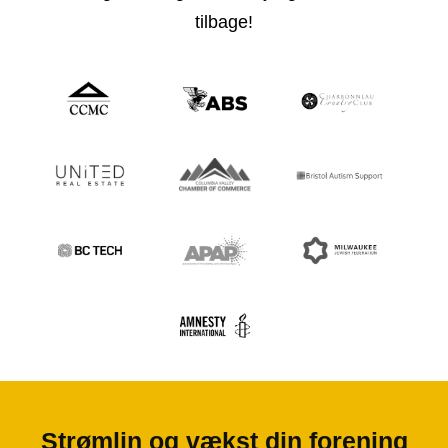
tilbage!
Strømlin og vækst din forening