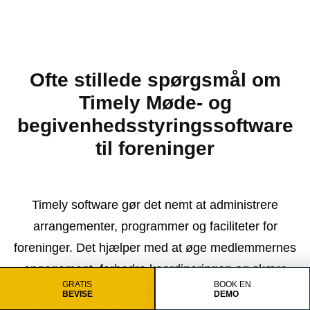
Ofte stillede spørgsmål om
Timely Møde- og
begivenhedsstyringssoftware
til foreninger
Timely software gør det nemt at administrere
arrangementer, programmer og faciliteter for
foreninger. Det hjælper med at øge medlemmernes
engagement, forbedre koordineringen og skære
GRATIS
BOOK EN
ned på det administrative arbejde. Udforsk de ofte
BEVISE
DEMO