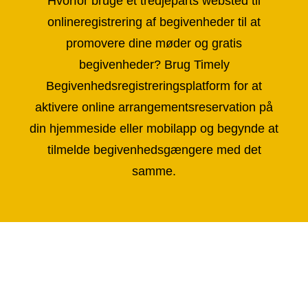
Hvorfor bruge et tredjeparts websted til
onlineregistrering af begivenheder til at
promovere dine møder og gratis
begivenheder? Brug Timely
Begivenhedsregistreringsplatform for at
aktivere online arrangementsreservation på
din hjemmeside eller mobilapp og begynde at
tilmelde begivenhedsgængere med det
samme.