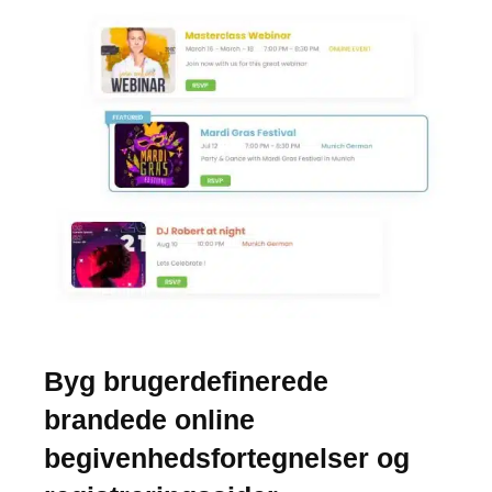
Byg brugerdefinerede
brandede online
begivenhedsfortegnelser og