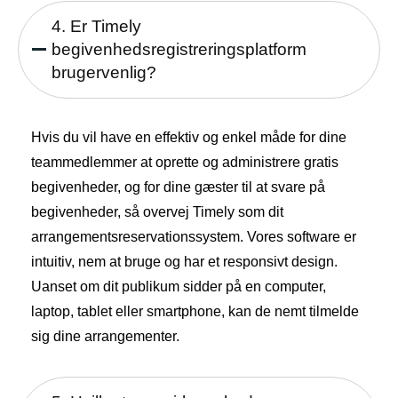
4. Er Timely
begivenhedsregistreringsplatform
brugervenlig?
Hvis du vil have en effektiv og enkel måde for dine
teammedlemmer at oprette og administrere gratis
begivenheder, og for dine gæster til at svare på
begivenheder, så overvej Timely som dit
arrangementsreservationssystem. Vores software er
intuitiv, nem at bruge og har et responsivt design.
Uanset om dit publikum sidder på en computer,
laptop, tablet eller smartphone, kan de nemt tilmelde
sig dine arrangementer.