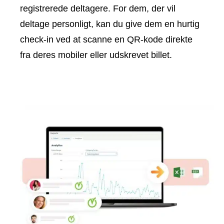
registrerede deltagere. For dem, der vil
deltage personligt, kan du give dem en hurtig
check-in ved at scanne en QR-kode direkte
fra deres mobiler eller udskrevet billet.