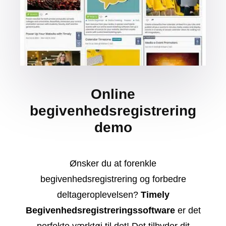
Online
begivenhedsregistrering
demo
Ønsker du at forenkle
begivenhedsregistrering og forbedre
deltageroplevelsen?
Timely
Begivenhedsregistreringssoftware
er det
perfekte værktøj til det! Det tilbyder dit