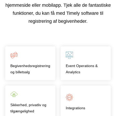
hjemmeside eller mobilapp. Tjek alle de fantastiske
funktioner, du kan få med Timely software til
registrering af begivenheder.
Begivenhedsregistrering
Event Operations &
og billetsalg
Analytics
Sikkerhed, privatliv og
Integrations
tilgængelighed