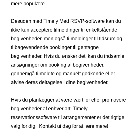
mere populære.
Desuden med Timely Med RSVP-software kan du
ikke kun acceptere tilmeldinger til enkeltstående
begivenheder, men også tilmeldinger til tidsrum og
tilbagevendende bookinger til gentagne
begivenheder. Hvis du ønsker det, kan du indsamle
ansøgninger om booking af begivenheder,
gennemgå tilmeldte og manuelt godkende eller
afvise deres deltagelse i dine begivenheder.
Hvis du planlægger at være vært for eller promovere
begivenheder af enhver art, Timely
reservationssoftware til arrangementer er det rigtige
valg for dig.
Kontakt u
i dag for at lære mere!