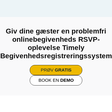
Giv dine gæster en problemfri
onlinebegivenheds RSVP-
oplevelse Timely
Begivenhedsregistreringssystem
PRØV
GRATIS
BOOK EN
DEMO