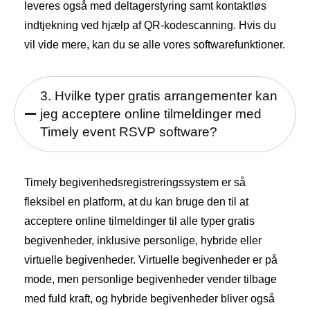
leveres også med deltagerstyring samt kontaktløs
indtjekning ved hjælp af QR-kodescanning. Hvis du
vil vide mere, kan du se alle vores softwarefunktioner.
3. Hvilke typer gratis arrangementer kan
jeg acceptere online tilmeldinger med
Timely event RSVP software?
Timely begivenhedsregistreringssystem er så
fleksibel en platform, at du kan bruge den til at
acceptere online tilmeldinger til alle typer gratis
begivenheder, inklusive personlige, hybride eller
virtuelle begivenheder. Virtuelle begivenheder er på
mode, men personlige begivenheder vender tilbage
med fuld kraft, og hybride begivenheder bliver også