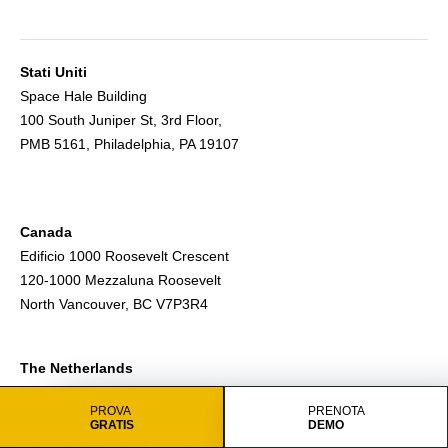
Stati Uniti
Space Hale Building
100 South Juniper St, 3rd Floor,
PMB 5161, Philadelphia, PA 19107
Canada
Edificio 1000 Roosevelt Crescent
120-1000 Mezzaluna Roosevelt
North Vancouver, BC V7P3R4
The Netherlands
Edificio De Entree
PROVA
PRENOTA
De Entree 232, 1101 EE
GRATIS
DEMO
Amsterdam, Olanda Settentrionale