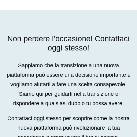
Non perdere l'occasione! Contattaci
oggi stesso!
Sappiamo che la transizione a una nuova
piattaforma può essere una decisione importante e
vogliamo aiutarti a fare una scelta consapevole.
Siamo qui per guidarti nella transizione e
rispondere a qualsiasi dubbio tu possa avere.
Contattaci oggi stesso per scoprire come la nostra
nuova piattaforma può rivoluzionare la tua