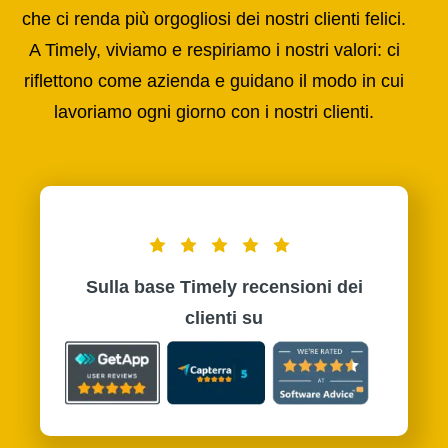
che ci renda più orgogliosi dei nostri clienti felici.
A Timely, viviamo e respiriamo i nostri valori: ci
riflettono come azienda e guidano il modo in cui
lavoriamo ogni giorno con i nostri clienti.
Sulla base Timely recensioni dei
clienti su