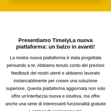
Presentiamo TimelyLa nuova
piattaforma: un balzo in avanti!
La nostra nuova piattaforma è stata progettata
pensando a te. Abbiamo tenuto conto dei preziosi
feedback dei nostri utenti e abbiamo lavorato
instancabilmente per creare una soluzione
superiore. Questa piattaforma aggiornata non solo
offre un'interfaccia nuova e intuitiva, ma offre
anche una serie di interessanti funzionalità gratuite