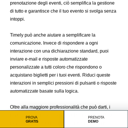
prenotazione degli eventi, ciò semplifica la gestione
di tutto e garantisce che il tuo evento si svolga senza
intoppi.
Timely può anche aiutare a semplificare la
comunicazione. Invece di rispondere a ogni
interazione con una dichiarazione standard, puoi
inviare e-mail e risposte automatizzate
personalizzate a tutti coloro che rispondono o
acquistano biglietti per i tuoi eventi. Riduci queste
interazioni in semplici pressioni di pulsanti o risposte
automatizzate basate sulla logica.
Oltre alla maggiore professionalità che può darti, i
partecipanti apprezzeranno anche una riduzione dei
PROVA
PRENOTA
GRATIS
DEMO
ritardi e il tag telefonico che è fin troppo comune