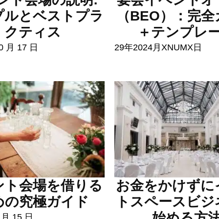
プルとベストプラ
（BEO）：完全
クティス
＋テンプレ
0 月 17 日
29年2024月XNUMX日
ント会場を借りる
お金をかけずに
めの究極ガイド
トスペースビジ
始める方
 月 15 日