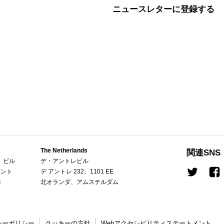
ニュースレターに登録する
The Netherlands
関連SNS
ト ビル
デ・アントレビル
セント
デ アントレ 232、1101 EE
Twitter
Fa
4
北オランダ、アムステルダム
シーポリシー
クッキーの方針
Webアクセシビリティステートメント