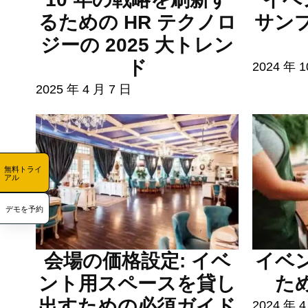
るための HR テクノロ
サン
ジーの 2025 大トレン
ド
2024 年 1
2025 年 4 月 7 日
無料トライ
アル
デモを予約
会場の価格設定: イベ
イベ
ント用スペースを貸し
た
出すための必須ガイド
2024 年 4