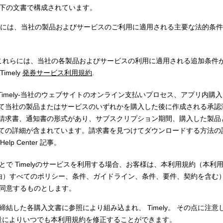
下の文書で構成されています。
には、当社の製品およびサービスのご利用に適用される主要な法的条件
これらには、当社の各製品およびサービスの利用に適用される追加条件
imely
発券サービス利用規約
.
 Timely-当社のウェブサイトのオンライン支払いプロセス、アプリ内購
て当社の製品またはサービスのいずれかを購入した後に作成される承認
請求書、通知書の形式があり、サブスクリプション期間、購入した製品
ての詳細が含まれています。請求書を見つけてダウンロードする方法の
lp Center 記事。
とで Timelyのサービスを利用する場合、お客様は、本利用規約（本利
 経由）すべてのポリシー、条件、ガイドライン、条件、要件、契約を含む
同意するものとします。
した各購入文書に参照により組み込まれ、 Timely。 その点に注意してく
裁量によりいつでも本利用規約を修正することができます。