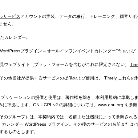
。
ルサービス
アカウントの実装、データの移行、トレーニング、顧客サポ
ません。
されたカレンダー。
rdPressプラグイン –
オールインワンイベントカレンダー
™; および
ント発見ウェブサイト（プラットフォームを含むがこれに限定されない）
Tim
の他当社が提供するサービスの提供および使用は、 Timely これら
アプリケーションの提供と使用は、著作権を除き、本利用規約に準拠しま
みに準拠します。GNU GPL v2 の詳細については、www.gnu.org を
そのグループ）は、本契約内では、名前または機能によって参照される場合が
 カレンダー WordPress プラグイン。その後のサービスの名前また
するものとします。