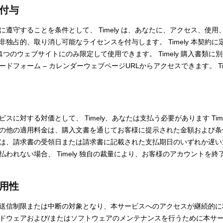
の付与
遵守することを条件として、 Timely は、あなたに、アクセス、使
独占的、取り消し可能なライセンスを付与します。 Timely 本契約
つのウェブサイトにのみ限定して使用できます。 Timely 購入書類に
ドフォーム – カレンダーウェブページURLからアクセスできます。 Tim
スに対する対価として、 Timely、あなたは支払う必要があります Tim
の他の適用料金は、購入文書を通じてお客様に提示された金額および条
は、請求書の受領日または請求書に記載された支払期日のいずれか遅い方に行
われない場合、 Timely 独自の裁量により、お客様のアカウントを
可用性
送信制限または中断の対象となり、本サービスへのアクセスが継続的に
ドウェアおよび/またはソフトウェアのメンテナンスを行うために本サ