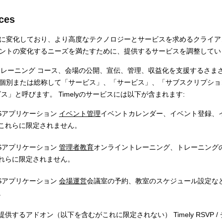
ices
に変化しており、より高度なテクノロジーとサービスを求めるクライア
ントの変化するニーズを満たすために、提供するサービスを調整して
ト、トレーニング コース、会場の公開、宣伝、管理、収益化を支援するさ
個別または総称して「サービス」、「サービス」、「サブスクリプショ
ス」と呼びます。 Timelyのサービスには以下が含まれます:
aSアプリケーション
イベント管理
イベントカレンダー、イベント登録、
これらに限定されません。
aSアプリケーション
管理者教育
オンライントレーニング、トレーニング
れらに限定されません。
aSアプリケーション
会場運営
会議室の予約、教室のスケジュール設定な
。
供するアドオン（以下を含むがこれに限定されない） Timely RSVP 