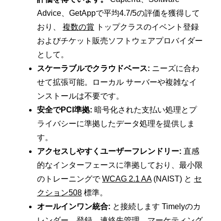
Advice、GetAppで平均4.7/5の評価を獲得して
おり、
複数の賞
トップクラスのイベント登録
およびチケット販売ソフトウェアプロバイダー
として。
スケーラブルでクラウドベース:
ニーズに合わ
せて拡張可能。ローカル サーバーや複雑なイ
ンストールは不要です。
安全でPCI準拠:
暗号化された支払い処理とプ
ライバシーに準拠したデータ処理を提供しま
す。
アクセスしやすくユーザーフレンドリー:
直感
的なインターフェースに準拠しており、最小限
のトレーニングで
WCAG 2.1 AA
(NAIST) と
セ
クション508
標準。
オールインワン統合:
と接続します Timelyのカ
レンダー、登録、連絡先管理、マーケティング