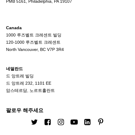
PMB 5161, Philadelphia, PA 19107
Canada
1000 루즈벨트 크레센트 빌딩
120-1000 루즈벨트 크레센트
North Vancouver, BC V7P 3R4
네덜란드
드 앙트레 빌딩
드 앙트레 232, 1101 EE
암스테르담, 노르트홀란트
팔로우 해주세요
트위터
Facebook
인스타그램
유튜브
링크드 인
핀터레스트