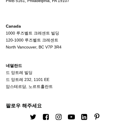
PMB 5161, Philadelphia, PA 19107
Canada
1000 루즈벨트 크레센트 빌딩
120-1000 루즈벨트 크레센트
North Vancouver, BC V7P 3R4
네덜란드
드 앙트레 빌딩
드 앙트레 232, 1101 EE
암스테르담, 노르트홀란트
팔로우 해주세요
트위터
Facebook
인스타그램
유튜브
링크드 인
핀터레스트