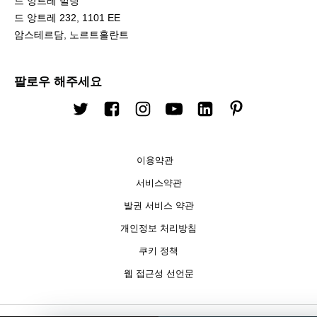
드 앙트레 빌딩
드 앙트레 232, 1101 EE
암스테르담, 노르트홀란트
팔로우 해주세요
트위터
Facebook
인스타그램
유튜브
링크드 인
핀터레스트
이용약관
서비스약관
발권 서비스 약관
개인정보 처리방침
쿠키 정책
웹 접근성 선언문