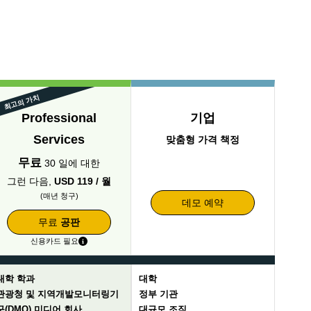
최고의 가치
Professional
기업
Services
맞춤형 가격 책정
무료
30 일에 대한
그런 다음,
USD 119 / 월
(매년 청구)
데모 예약
무료
공판
신용카드 필요
대학 학과
대학
관광청 및 지역개발모니터링기
정부 기관
구(DMO) 미디어 회사
대규모 조직