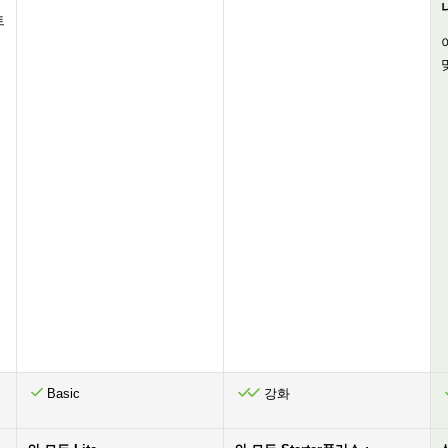
트
및
리
Basic
강화