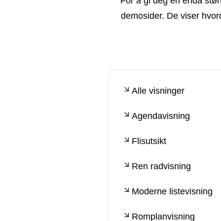
For å gi deg en enda stør
demosider. De viser hvorda
Alle visninger
Agendavisning
Flisutsikt
Ren radvisning
Moderne listevisning
Romplanvisning