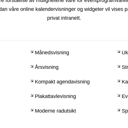
re forståelse av mulighetene våre for eventprogramvareløs
n våre online kalendervisninger og widgeter vil vises på 
privat intranett.
Månedsvisning
Uk
Årsvisning
St
Kompakt agendavisning
Ka
Plakattavlevisning
Ev
Moderne radutsikt
Sp