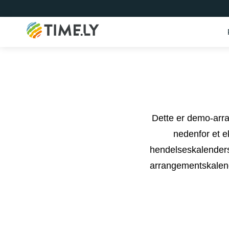
Timely
Dette er demo-arr
nedenfor et e
hendelseskalenders
arrangementskalend