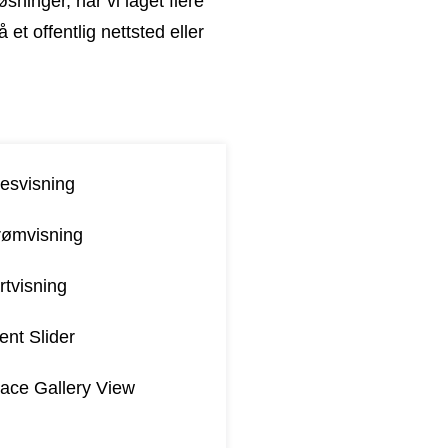
ninger, har vi laget flere
et offentlig nettsted eller
esvisning
rømvisning
rtvisning
ent Slider
ace Gallery View