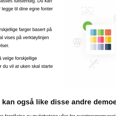
passes fullstendig. Du kan
 legge til dine egne fonter
kjellige farger basert på
kal vises på verktøylinjen
lser.
velge forskjellige
du vil at uken skal starte
 kan også like disse andre demo