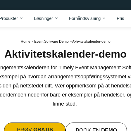
Produkter
Løsninger
Forhåndsvisning
Pris
Home
>
Event Software Demo
>
Aktivitetskalender-demo
Aktivitetskalender-demo
angementskalenderen for Timely Event Management Soft
ksempel på hvordan arrangementsoppføringssystemet vår
iden på nettstedet ditt. Vær oppmerksom på at hendelse
erdemoen nedenfor bare er eksempler på hendelser, og
finne sted.
PRØV
GRATIS
BOOK EN
DEMO