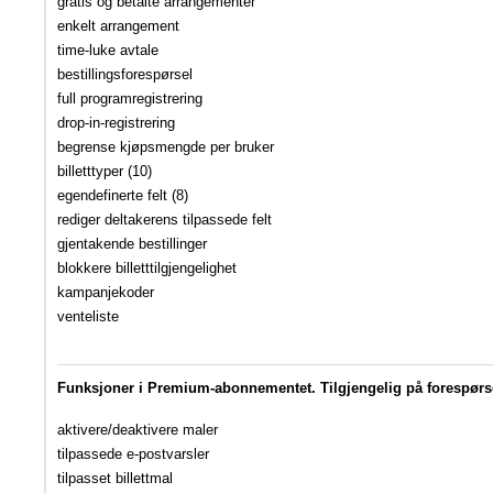
gratis og betalte arrangementer
enkelt arrangement
time-luke avtale
bestillingsforespørsel
full programregistrering
drop-in-registrering
begrense kjøpsmengde per bruker
billetttyper (10)
egendefinerte felt (8)
rediger deltakerens tilpassede felt
gjentakende bestillinger
blokkere billetttilgjengelighet
kampanjekoder
venteliste
Funksjoner i Premium-abonnementet. Tilgjengelig på forespørs
aktivere/deaktivere maler
tilpassede e-postvarsler
tilpasset billettmal