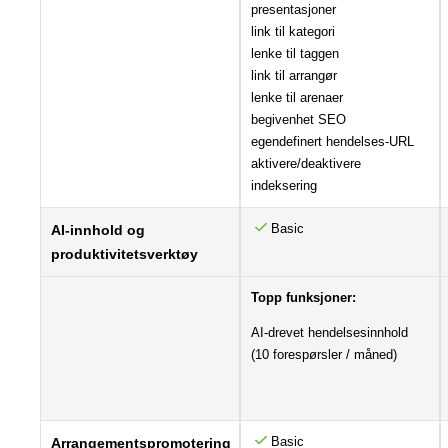
presentasjoner
link til kategori
lenke til taggen
link til arrangør
lenke til arenaer
begivenhet SEO
egendefinert hendelses-URL
aktivere/deaktivere
indeksering
Basic
AI-innhold og
produktivitetsverktøy
Topp funksjoner:
AI-drevet hendelsesinnhold
(10 forespørsler / måned)
Basic
Arrangementspromotering