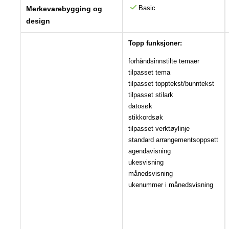
Basic
Merkevarebygging og
design
Topp funksjoner:
forhåndsinnstilte temaer
tilpasset tema
tilpasset topptekst/bunntekst
tilpasset stilark
datosøk
stikkordsøk
tilpasset verktøylinje
standard arrangementsoppsett
agendavisning
ukesvisning
månedsvisning
ukenummer i månedsvisning