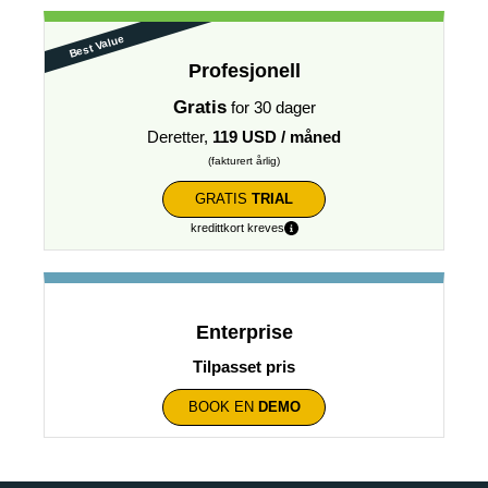
Best Value
Profesjonell
Gratis
for 30 dager
Deretter,
119 USD / måned
(fakturert årlig)
GRATIS
TRIAL
kredittkort kreves
Enterprise
Tilpasset pris
BOOK EN
DEMO