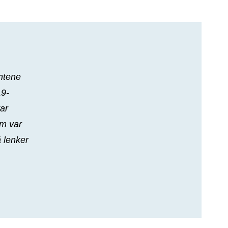
ntene
19-
ar
om var
 lenker