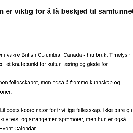
er viktig for å få beskjed til samfunne
r i vakre British Columbia, Canada - har brukt
Timelysin
i et knutepunkt for kultur, læring og glede for
mmen fellesskapet, men også å fremme kunnskap og
torier.
llooets koordinator for frivillige fellesskap. Ikke bare gir
m aktivitets- og arrangementspromoter, men hun er også
 Event Calendar.