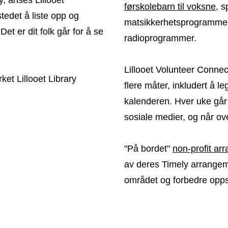
førskolebarn til voksne
, s
edet å liste opp og
matsikkerhetsprogrammer, 
et er dit folk går for å se
radioprogrammer.
Lillooet Volunteer Connec
t Lillooet Library
flere måter, inkludert å 
kalenderen. Hver uke går l
sosiale medier, og når ov
"På bordet"
non-profit ar
av deres Timely arrangeme
området og forbedre op