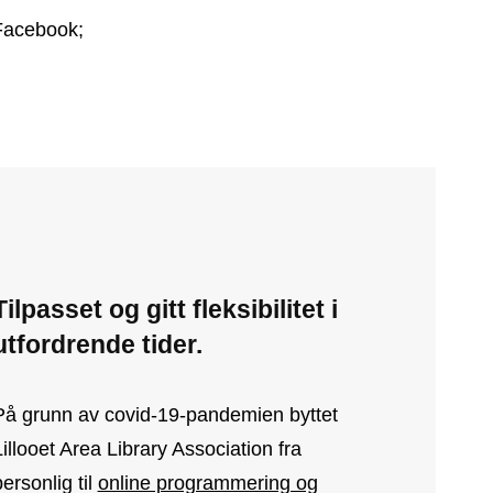
Facebook;
Tilpasset og gitt fleksibilitet i
utfordrende tider.
På grunn av covid-19-pandemien byttet
Lillooet Area Library Association fra
ersonlig til
online programmering og