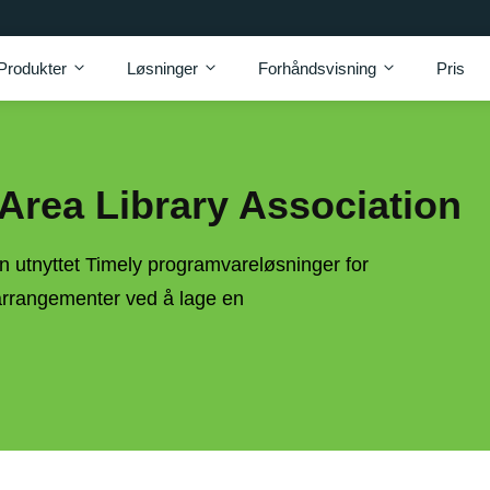
Produkter
Løsninger
Forhåndsvisning
Pris
 Area Library Association
on utnyttet Timely programvareløsninger for
arrangementer ved å lage en