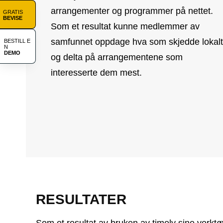
arrangementer og programmer på nettet.
GRATIS
BEVISE
Som et resultat kunne medlemmer av
samfunnet oppdage hva som skjedde lokalt
BESTILL E
N
DEMO
og delta på arrangementene som
interesserte dem mest.
RESULTATER
Som et resultat av bruken av timely sine verktø