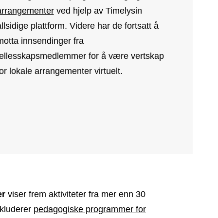
arrangementer
ved hjelp av Timelysin
llsidige plattform. Videre har de fortsatt å
motta innsendinger fra
fellesskapsmedlemmer for å være vertskap
for lokale arrangementer virtuelt.
er
viser frem aktiviteter fra mer enn 30
nkluderer
pedagogiske programmer for