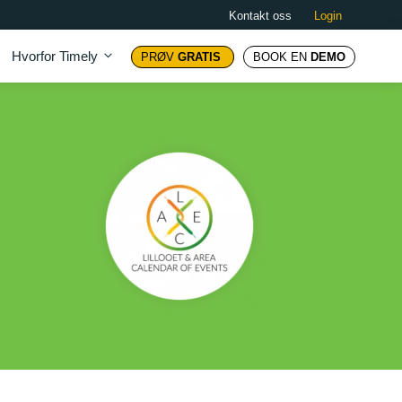
Kontakt oss
Login
Hvorfor Timely
PRØV
GRATIS
BOOK EN
DEMO