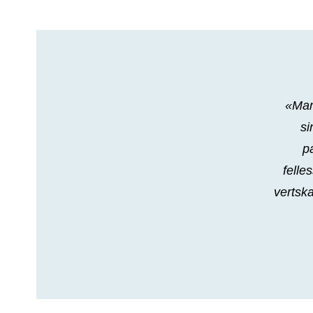
«Man
si
p
felle
vertsk