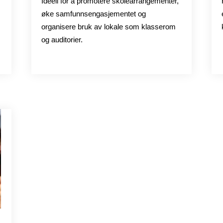
Ideell for å promotere skolearrangementer,
øke samfunnsengasjementet og
organisere bruk av lokale som klasserom
og auditorier.