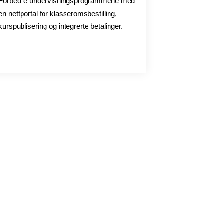
Forbedre undervisningsprogrammene med
en nettportal for klasseromsbestilling,
kurspublisering og integrerte betalinger.