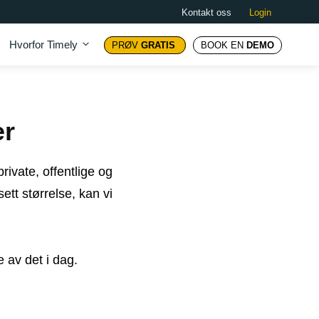
Kontakt oss
Login
Hvorfor Timely
PRØV
GRATIS
BOOK EN
DEMO
er
rivate, offentlige og
tt størrelse, kan vi
 av det i dag.