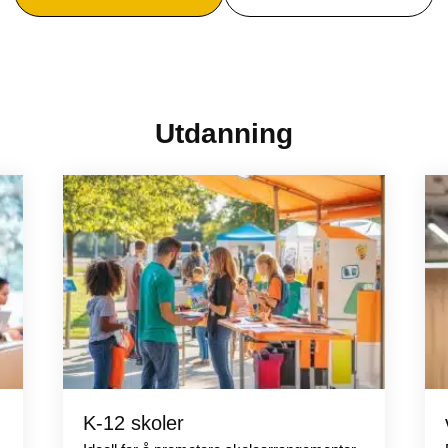
Utdanning
K-12 skoler