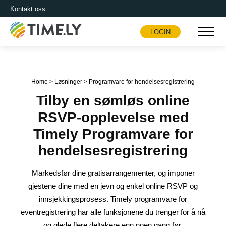
Kontakt oss
LOGIN
Timely
Home
>
Løsninger
>
Programvare for hendelsesregistrering
Tilby en sømløs online
RSVP-opplevelse med
Timely Programvare for
hendelsesregistrering
Markedsfør dine gratisarrangementer, og imponer
gjestene dine med en jevn og enkel online RSVP og
innsjekkingsprosess. Timely programvare for
eventregistrering har alle funksjonene du trenger for å nå
og glede flere deltakere enn noen gang før.