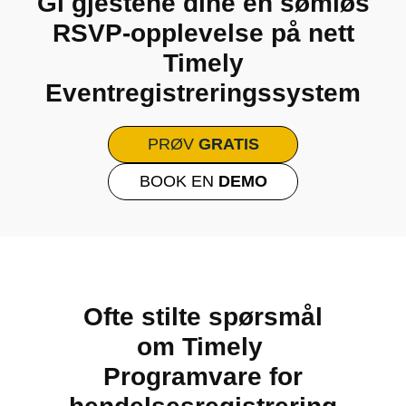
Gi gjestene dine en sømløs
RSVP-opplevelse på nett
Timely
Eventregistreringssystem
PRØV
GRATIS
BOOK EN
DEMO
Ofte stilte spørsmål
om Timely
Programvare for