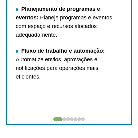
Acessibilidade e Multilíngue:
Notificações e comunicações:
Planejamento de programas e
Ferramentas alimentadas por IA:
Check-in e registro de presença:
eventos:
Planeje programas e eventos
Gerenciamento de membros:
com espaço e recursos alocados
Relatórios de Engajamento e
Ferramentas de feedback e
adequadamente.
Presença:
recuperação:
Promoção e Distribuição:
Melhorias de conteúdo:
Fluxo de trabalho e automação:
Reservas e aluguel de espaços:
Impressão de crachás:
Automatize envios, aprovações e
notificações para operações mais
Relatórios de Planejamento
eficientes.
Operacional: