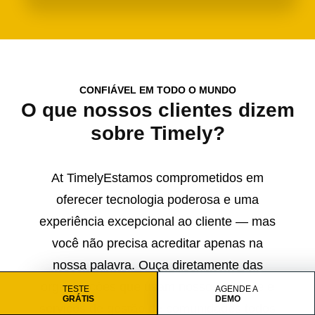
CONFIÁVEL EM TODO O MUNDO
O que nossos clientes dizem
sobre Timely?
At TimelyEstamos comprometidos em
oferecer tecnologia poderosa e uma
experiência excepcional ao cliente — mas
você não precisa acreditar apenas na
nossa palavra. Ouça diretamente das
organizações que usam nosso software e
TESTE
AGENDE A
GRÁTIS
DEMO
serviços de gestão de comunidades todos