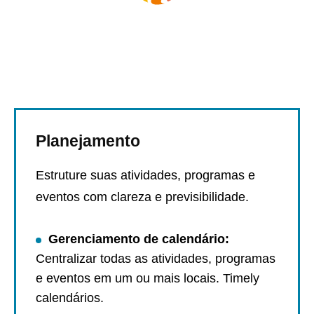
Planejamento
Estruture suas atividades, programas e
eventos com clareza e previsibilidade.
Gerenciamento de calendário:
Marca e Design:
Gestão de Contatos:
Centralizar todas as atividades, programas
Página de atividades:
Inscrições e ingressos:
Atualizações em tempo real:
Análises de desempenho do site:
e eventos em um ou mais locais. Timely
calendários.