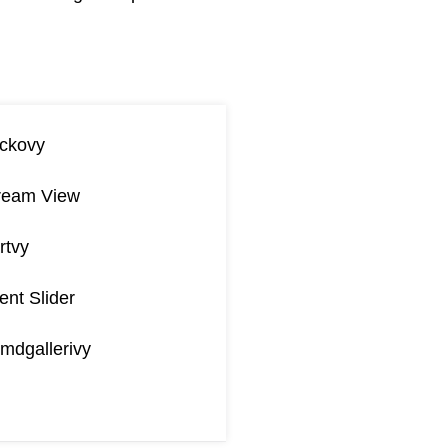
ckovy
ream View
rtvy
ent Slider
mdgallerivy