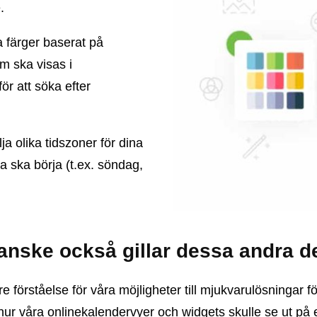
.
 färger baserat på
om ska visas i
ör att söka efter
a olika tidszoner för dina
a ska börja (t.ex. söndag,
anske också gillar dessa andra 
re förståelse för våra möjligheter till mjukvarulösningar
hur våra onlinekalendervyer och widgets skulle se ut på e