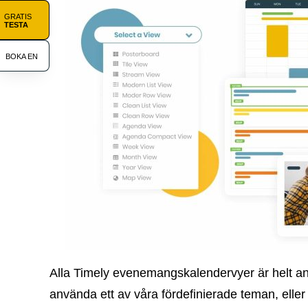
GRATIS
TESTA
BOKA EN
Alla Timely evenemangskalendervyer är helt a
använda ett av våra fördefinierade teman, eller 