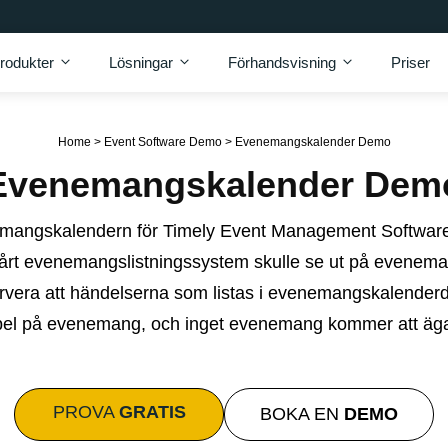
rodukter
Lösningar
Förhandsvisning
Priser
Home
>
Event Software Demo
>
Evenemangskalender Demo
Evenemangskalender Dem
mangskalendern för Timely Event Management Software
vårt evenemangslistningssystem skulle se ut på evenem
rvera att händelserna som listas i evenemangskalende
el på evenemang, och inget evenemang kommer att äg
PROVA
GRATIS
BOKA EN
DEMO