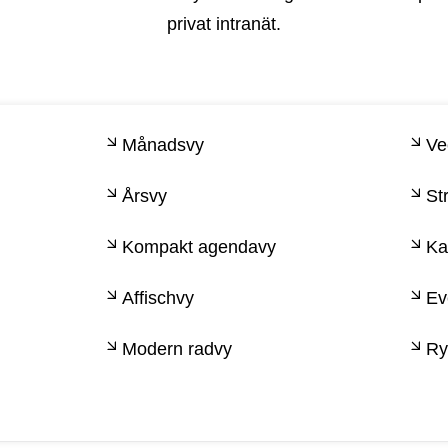
privat intranät.
Månadsvy
Ve
Årsvy
St
Kompakt agendavy
Ka
Affischvy
Ev
Modern radvy
Ry