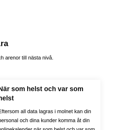
ara
arenor till nästa nivå.
När som helst och var som
helst
Eftersom all data lagras i molnet kan din
personal och dina kunder komma åt din
onlinekalender när som helst och var som