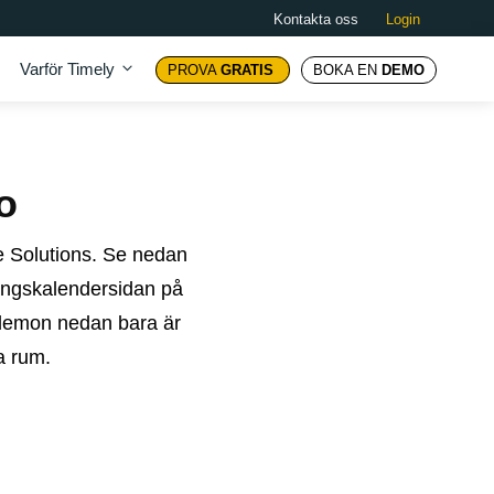
Kontakta oss
Login
Varför Timely
PROVA
GRATIS
BOKA EN
DEMO
o
 Solutions. Se nedan
angskalendersidan på
rdemon nedan bara är
a rum.