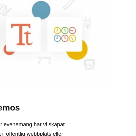
demos
 för evenemang har vi skapat
n offentlig webbplats eller