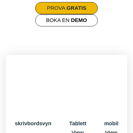
PROVA
GRATIS
BOKA EN
DEMO
skrivbordsvyn
Tablett
mobil
View
View