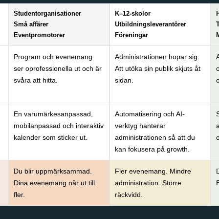
Studentorganisationer
K–12-skolor
Små affärer
Utbildningsleverantörer
Eventpromotorer
Föreningar
Program och evenemang
Administrationen hopar sig.
ser oprofessionella ut och är
Att utöka sin publik skjuts åt
o
svåra att hitta.
sidan.
En varumärkesanpassad,
Automatisering och AI-
mobilanpassad och interaktiv
verktyg hanterar
kalender som sticker ut.
administrationen så att du
o
kan fokusera på growth.
Du blir uppmärksammad.
Fler evenemang. Mindre
D
Dina evenemang når ut till
administration. Större
fler.
räckvidd.