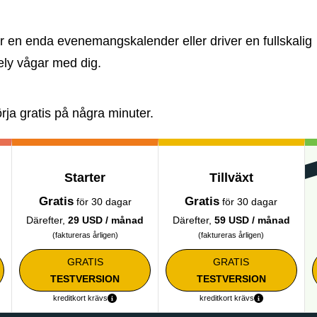
r en enda evenemangskalender eller driver en fullskalig
ely vågar med dig.
örja gratis på några minuter.
Starter
Tillväxt
Gratis
Gratis
för 30 dagar
för 30 dagar
Därefter,
29 USD / månad
Därefter,
59 USD / månad
(faktureras årligen)
(faktureras årligen)
GRATIS
GRATIS
TESTVERSION
TESTVERSION
kreditkort krävs
kreditkort krävs