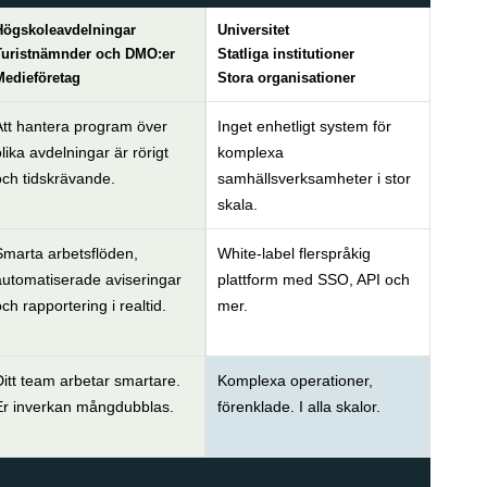
Högskoleavdelningar
Universitet
Turistnämnder och DMO:er
Statliga institutioner
Medieföretag
Stora organisationer
Att hantera program över
Inget enhetligt system för
lika avdelningar är rörigt
komplexa
och tidskrävande.
samhällsverksamheter i stor
skala.
Smarta arbetsflöden,
White-label flerspråkig
automatiserade aviseringar
plattform med SSO, API och
ch rapportering i realtid.
mer.
itt team arbetar smartare.
Komplexa operationer,
Er inverkan mångdubblas.
förenklade. I alla skalor.