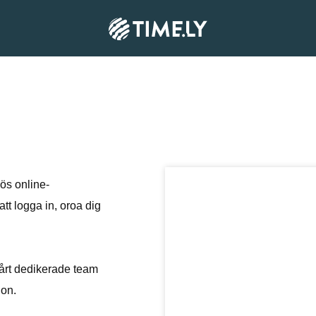
lös online-
t logga in, oroa dig
vårt dedikerade team
ion.