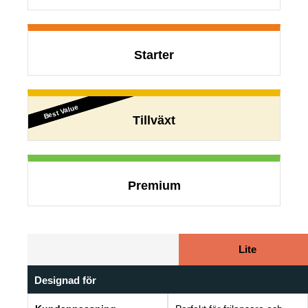
Starter
Best Value
Best Value
Tillväxt
Premium
Lite
Designad för