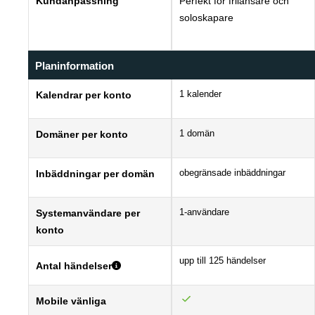
Kundanpassning
Perfekt för frilansare och
soloskapare
Planinformation
1 kalender
Kalendrar per konto
1 domän
Domäner per konto
obegränsade inbäddningar
Inbäddningar per domän
1-användare
Systemanvändare per
konto
upp till 125 händelser
Antal händelser
Mobile vänliga