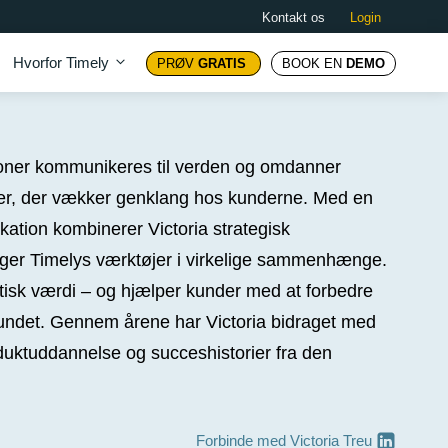
Kontakt os
Login
Hvorfor Timely
PRØV
GRATIS
BOOK EN
DEMO
ioner kommunikeres til verden og omdanner
rier, der vækker genklang hos kunderne. Med en
tion kombinerer Victoria strategisk
uger Timelys værktøjer i virkelige sammenhænge.
tisk værdi – og hjælper kunder med at forbedre
fundet. Gennem årene har Victoria bidraget med
oduktuddannelse og succeshistorier fra den
Forbinde med
Victoria Treu