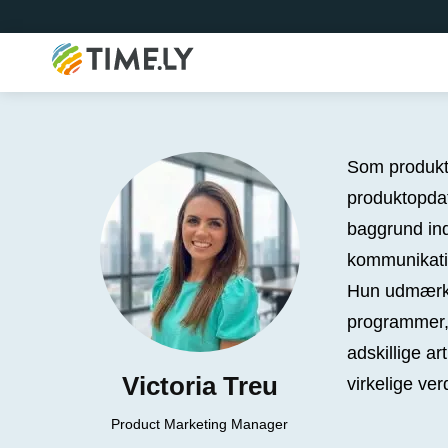
Timely
Som produktm
produktopdat
baggrund in
kommunikatio
Hun udmærker
programmer, 
adskillige a
Victoria Treu
virkelige ver
Product Marketing Manager