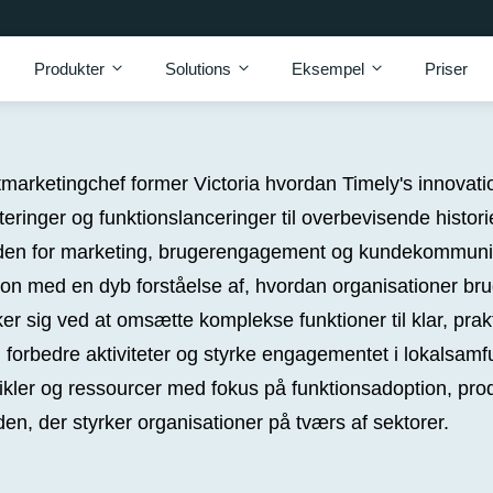
Produkter
Solutions
Eksempel
Priser
arketingchef former Victoria hvordan Timely's innovat
eringer og funktionslanceringer til overbevisende histo
den for marketing, brugerengagement og kundekommunika
n med en dyb forståelse af, hvordan organisationer br
 sig ved at omsætte komplekse funktioner til klar, prak
forbedre aktiviteter og styrke engagementet i lokalsam
rtikler og ressourcer med fokus på funktionsadoption, pr
den, der styrker organisationer på tværs af sektorer.