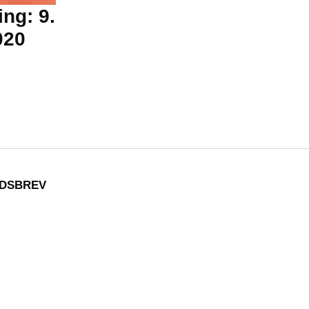
ng: 9.
020
EDSBREV