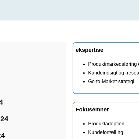
ekspertise
Produktmarkedsføring o
Kundeindsigt og -rese
Go-to-Market-strategi
4
Fokusemner
024
Produktadoption
Kundefortælling
24