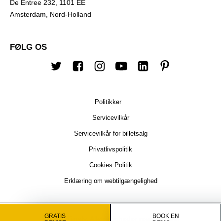
De Entree 232, 1101 EE
Amsterdam, Nord-Holland
FØLG OS
Twitter
Facebook
Instagram
Youtube
Linkedin
Pinterest
Politikker
Servicevilkår
Servicevilkår for billetsalg
Privatlivspolitik
Cookies Politik
Erklæring om webtilgængelighed
GRATIS
BOOK EN
© 2026 Timely. Alle rettigheder reserverede.