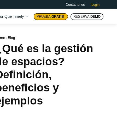
Contáctenos
Login
or Qué Timely
PRUEBA
GRATIS
RESERVA
DEMO
ome
Blog
¿Qué es la gestión
de espacios?
Definición,
beneficios y
ejemplos