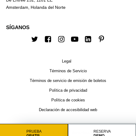
Amsterdam, Holanda del Norte
SÍGANOS
Twitter
Facebook
Instagram
YouTube
LinkedIn
Pinterest
Legal
Términos de Servicio
Términos de servicio de emisión de boletos
Política de privacidad
Política de cookies
Declaración de accesibilidad web
PRUEBA
RESERVA
© 2026 Timely. Todos los derechos reservados.
GRATIS
DEMO