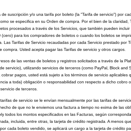
 de suscripción y/o una tarifa por boleto (la "Tarifa de servicio") por c
, como se especifica en su Orden de compra. Por el bien de la claridad, 
letos procesados ​​a través de los Servicios, que también pueden incluir
 (cero) para los compradores de boletos o cuando los boletos se impri
a. Las Tarifas de Servicio recaudadas por cada Servicio prestado por 
e compra. Usted acepta pagar las Tarifas de servicio y otros cargos.
esos de las ventas de boletos y registros solicitados a través de la Pl
 de servicio), utilizando servicios de terceros (como PayPal, Block and Sq
 cobrar pagos, usted está sujeto a los términos de servicio aplicables q
uncia a toda) obligación o responsabilidad con respecto a dicho cobro
servicio de terceros.
tarifas de servicio se le envían mensualmente por las tarifas de servici
l hecho de que no le enviemos una factura a tiempo no exima de las ob
ly todos los montos especificados en las Facturas, según corresponda
da, incluida, entre otras, la tarjeta de crédito registrada. A menos que
 por cada boleto vendido, se aplicará un cargo a la tarjeta de crédito 