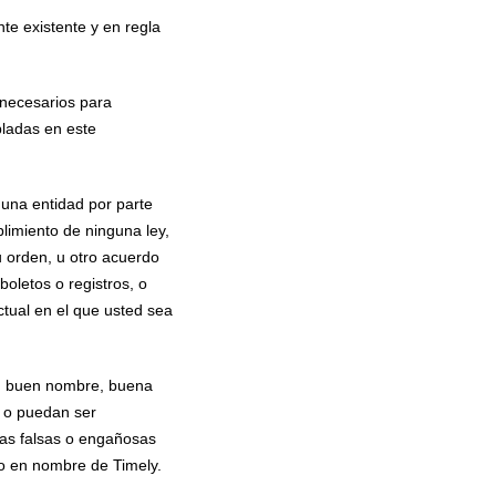
te existente y en regla
d necesarios para
pladas en este
 una entidad por parte
plimiento de ninguna ley,
 u orden, u otro acuerdo
boletos o registros, o
ctual en el que usted sea
 su buen nombre, buena
n o puedan ser
tías falsas o engañosas
 o en nombre de Timely.