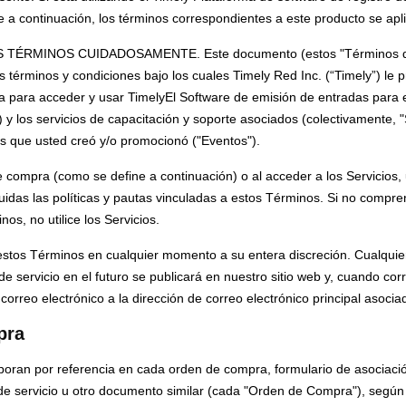
 a continuación, los términos correspondientes a este producto se apl
TÉRMINOS CUIDADOSAMENTE. Este documento (estos "Términos de 
s términos y condiciones bajo los cuales Timely Red Inc. (“Timely”) le p
cia para acceder y usar TimelyEl Software de emisión de entradas para 
 y los servicios de capacitación y soporte asociados (colectivamente, "S
s que usted creó y/o promocionó ("Eventos").
 compra (como se define a continuación) o al acceder a los Servicios,
uidas las políticas y pautas vinculadas a estos Términos. Si no compr
os, no utilice los Servicios.
estos Términos en cualquier momento a su entera discreción. Cualqu
e servicio en el futuro se publicará en nuestro sitio web y, cuando corr
correo electrónico a la dirección de correo electrónico principal asoci
pra
poran por referencia en cada orden de compra, formulario de asociació
 de servicio u otro documento similar (cada "Orden de Compra"), según 