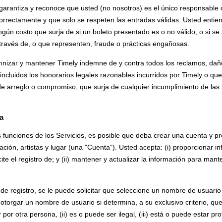
garantiza y reconoce que usted (no nosotros) es el único responsable
orrectamente y que solo se respeten las entradas válidas. Usted entie
gún costo que surja de si un boleto presentado es o no válido, o si se 
 través de, o que representen, fraude o prácticas engañosas.
nizar y mantener Timely indemne de y contra todos los reclamos, dañ
 incluidos los honorarios legales razonables incurridos por Timely o q
e arreglo o compromiso, que surja de cualquier incumplimiento de las
ta
 funciones de los Servicios, es posible que deba crear una cuenta y p
ción, artistas y lugar (una "Cuenta"). Usted acepta: (i) proporcionar i
ite el registro de; y (ii) mantener y actualizar la información para mant
e registro, se le puede solicitar que seleccione un nombre de usuario
otorgar un nombre de usuario si determina, a su exclusivo criterio, q
 por otra persona, (ii) es o puede ser ilegal, (iii) está o puede estar p