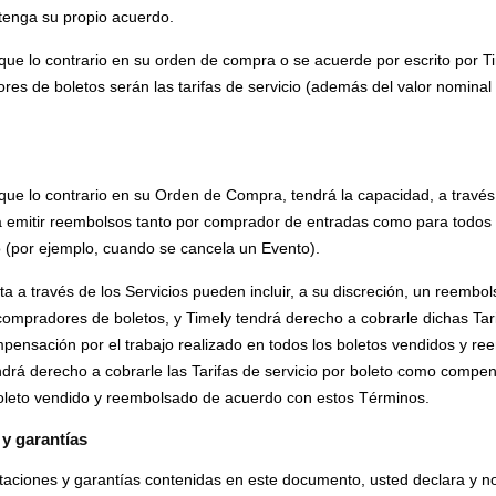
e tenga su propio acuerdo.
ue lo contrario en su orden de compra o se acuerde por escrito por Tim
es de boletos serán las tarifas de servicio (además del valor nominal 
ue lo contrario en su Orden de Compra, tendrá la capacidad, a través 
ara emitir reembolsos tanto por comprador de entradas como para todo
 (por ejemplo, cuando se cancela un Evento).
 a través de los Servicios pueden incluir, a su discreción, un reembol
compradores de boletos, y Timely tendrá derecho a cobrarle dichas Tari
nsación por el trabajo realizado en todos los boletos vendidos y ree
endrá derecho a cobrarle las Tarifas de servicio por boleto como compen
boleto vendido y reembolsado de acuerdo con estos Términos.
 y garantías
aciones y garantías contenidas en este documento, usted declara y no