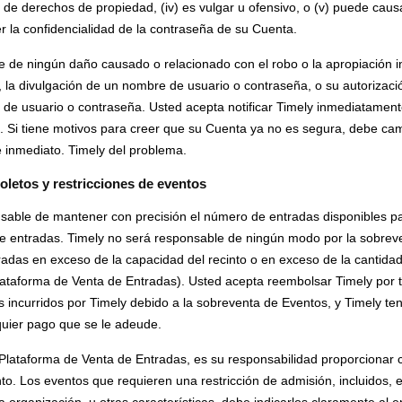
s de derechos de propiedad, (iv) es vulgar u ofensivo, o (v) puede caus
 la confidencialidad de la contraseña de su Cuenta.
e de ningún daño causado o relacionado con el robo o la apropiación
 la divulgación de un nombre de usuario o contraseña, o su autorizaci
de usuario o contraseña. Usted acepta notificar Timely inmediatament
. Si tiene motivos para creer que su Cuenta ya no es segura, debe ca
de inmediato. Timely del problema.
oletos y restricciones de eventos
nsable de mantener con precisión el número de entradas disponibles pa
de entradas. Timely no será responsable de ningún modo por la sobrev
radas en exceso de la capacidad del recinto o en exceso de la cantida
Plataforma de Venta de Entradas). Usted acepta reembolsar Timely por 
s incurridos por Timely debido a la sobreventa de Eventos, y Timely te
quier pago que se le adeude.
 Plataforma de Venta de Entradas, es su responsabilidad proporcionar c
o. Los eventos que requieren una restricción de admisión, incluidos, en