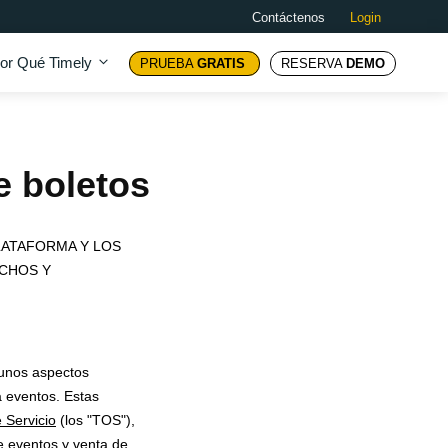
Contáctenos
Login
or Qué Timely
PRUEBA
GRATIS
RESERVA
DEMO
e boletos
LATAFORMA Y LOS
ECHOS Y
gunos aspectos
a eventos. Estas
 Servicio
(los "TOS"),
de eventos y venta de