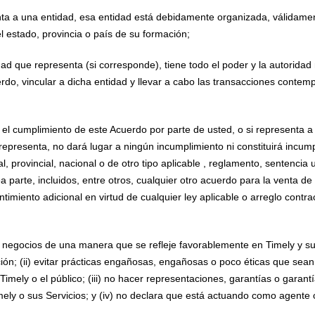
nta a una entidad, esa entidad está debidamente organizada, válidamen
l estado, provincia o país de su formación;
idad que representa (si corresponde), tiene todo el poder y la autorida
rdo, vincular a dicha entidad y llevar a cabo las transacciones contem
y el cumplimiento de este Acuerdo por parte de usted, o si representa a
representa, no dará lugar a ningún incumplimiento ni constituirá incum
al, provincial, nacional o de otro tipo aplicable , reglamento, sentencia
a parte, incluidos, entre otros, cualquier otro acuerdo para la venta de 
timiento adicional en virtud de cualquier ley aplicable o arreglo contra
ará negocios de una manera que se refleje favorablemente en Timely y
ción; (ii) evitar prácticas engañosas, engañosas o poco éticas que sea
 Timely o el público; (iii) no hacer representaciones, garantías o garan
mely o sus Servicios; y (iv) no declara que está actuando como agente