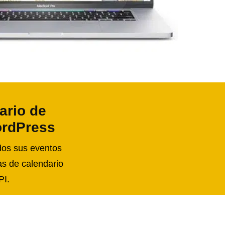
ario de
ordPress
odos sus eventos
as de calendario
PI.