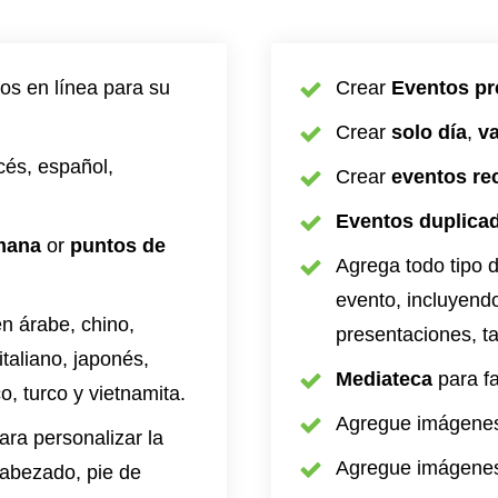
os en línea para su
Crear
Eventos pre
Crear
solo día
,
va
cés, español,
Crear
eventos re
Eventos duplica
mana
or
puntos de
Agrega todo tipo 
evento, incluyendo
en árabe, chino,
presentaciones, ta
italiano, japonés,
Mediateca
para fa
, turco y vietnamita.
Agregue imágenes
ara personalizar la
Agregue imágenes
cabezado, pie de