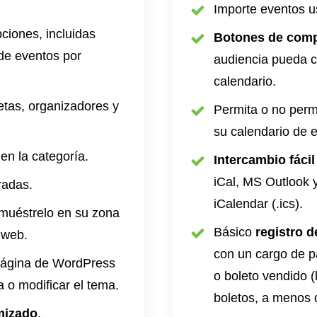
Importe eventos u
ciones, incluidas
Botones de compa
de eventos por
audiencia pueda c
calendario.
etas, organizadores y
Permita o no perm
su calendario de 
en la categoría.
Intercambio fácil
iCal, MS Outlook 
radas.
iCalendar (.ics).
muéstrelo en su zona
Básico
registro d
o web.
con un cargo de p
 página de WordPress
o boleto vendido (
a o modificar el tema.
boletos, a menos q
mizado
.