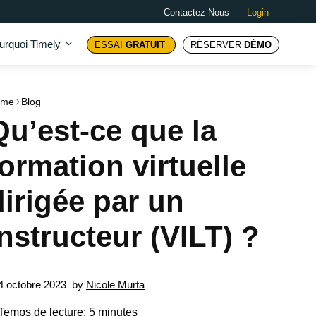
Contactez-Nous
Login
urquoi Timely
ESSAI
GRATUIT
RÉSERVER
DÉMO
ome
Blog
Qu’est-ce que la
formation virtuelle
dirigée par un
instructeur (VILT) ?
4 octobre 2023
by
Nicole Murta
Temps de lecture: 5 minutes