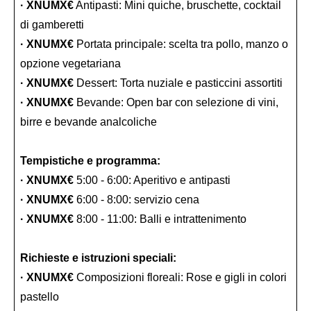
· XNUMX€
Antipasti: Mini quiche, bruschette, cocktail
di gamberetti
· XNUMX€
Portata principale: scelta tra pollo, manzo o
opzione vegetariana
· XNUMX€
Dessert: Torta nuziale e pasticcini assortiti
· XNUMX€
Bevande: Open bar con selezione di vini,
birre e bevande analcoliche
Tempistiche e programma:
· XNUMX€
5:00 - 6:00: Aperitivo e antipasti
· XNUMX€
6:00 - 8:00: servizio cena
· XNUMX€
8:00 - 11:00: Balli e intrattenimento
Richieste e istruzioni speciali:
· XNUMX€
Composizioni floreali: Rose e gigli in colori
pastello