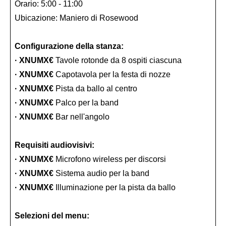
Orario: 5:00 - 11:00
Ubicazione: Maniero di Rosewood
Configurazione della stanza:
· XNUMX€
Tavole rotonde da 8 ospiti ciascuna
· XNUMX€
Capotavola per la festa di nozze
· XNUMX€
Pista da ballo al centro
· XNUMX€
Palco per la band
· XNUMX€
Bar nell'angolo
Requisiti audiovisivi:
· XNUMX€
Microfono wireless per discorsi
· XNUMX€
Sistema audio per la band
· XNUMX€
Illuminazione per la pista da ballo
Selezioni del menu: