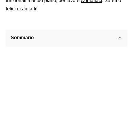
funzionalità al tuo piano, per favore
Contattaci
. Saremo
felici di aiutarti!
Sommario