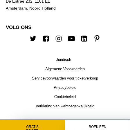
De Entree 232, 1101 EE
Amsterdam, Noord Holland
VOLG ONS
Twitter
Facebook
Instagram
YouTube
Linkedin
Pinterest
Juridisch
Algemene Voorwaarden
Servicevoorwaarden voor ticketverkoop
Privacybeleid
Cookiebeleid
Verklaring van webtoegankelijkheid
GRATIS
BOEK EEN
© 2026 Timely. Alle rechten voorbehouden.