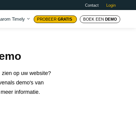
Contact
Login
arom Timely
PROBEER
GRATIS
BOEK EEN
DEMO
Demo
u zien op uw website?
evenals demo's van
meer informatie.