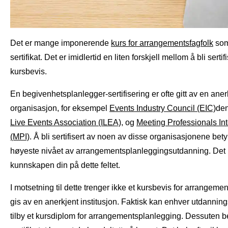
Det er mange imponerende
kurs for arrangementsfagfolk
som 
sertifikat. Det er imidlertid en liten forskjell mellom å bli sertifi
kursbevis.
En begivenhetsplanlegger-sertifisering er ofte gitt av en aner
organisasjon, for eksempel
Events Industry Council (EIC)
de
Live Events Association (ILEA)
, og
Meeting Professionals Int
(MPI)
. Å bli sertifisert av noen av disse organisasjonene bety
høyeste nivået av arrangementsplanleggingsutdanning. Det 
kunnskapen din på dette feltet.
I motsetning til dette trenger ikke et kursbevis for arrangeme
gis av en anerkjent institusjon. Faktisk kan enhver utdannin
tilby et kursdiplom for arrangementsplanlegging. Dessuten b