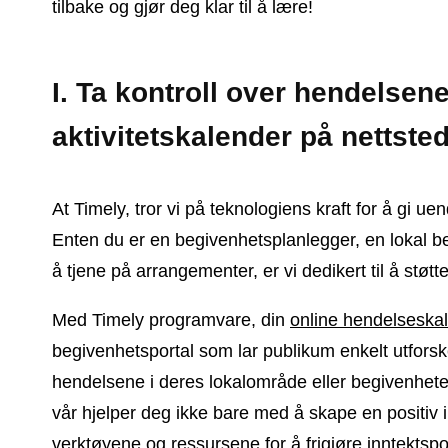
tilbake og gjør deg klar til å lære!
I. Ta kontroll over hendelsen
aktivitetskalender på nettste
At Timely, tror vi på teknologiens kraft for å gi ue
Enten du er en begivenhetsplanlegger, en lokal b
å tjene på arrangementer, er vi dedikert til å støt
Med Timely programvare, din
online hendelseska
begivenhetsportal som lar publikum enkelt utfors
hendelsene i deres lokalområde eller begivenheter
vår hjelper deg ikke bare med å skape en positiv 
verktøyene og ressursene for å frigjøre inntektspot