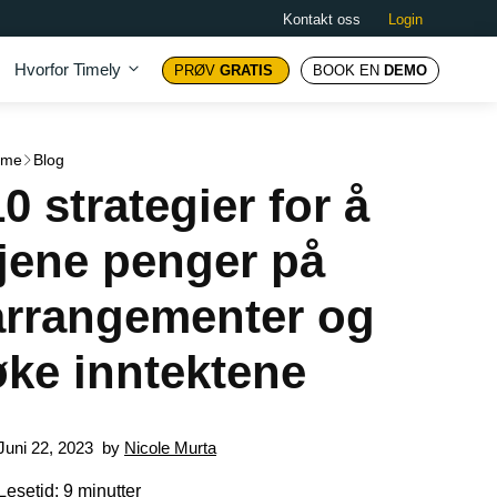
Kontakt oss
Login
Hvorfor Timely
PRØV
GRATIS
BOOK EN
DEMO
ome
Blog
10 strategier for å
tjene penger på
arrangementer og
øke inntektene
Juni 22, 2023
by
Nicole Murta
Lesetid: 9 minutter