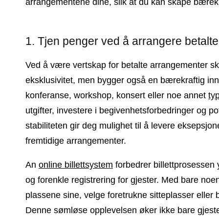
arrangementene dine, slik at du kan skape bærek
1. Tjen penger ved å arrangere betalt
Ved å være vertskap for betalte arrangementer ska
eksklusivitet, men bygger også en bærekraftig in
konferanse, workshop, konsert eller noe annet
ty
utgifter, investere i begivenhetsforbedringer og 
stabiliteten gir deg mulighet til å levere eksepsjo
fremtidige arrangementer.
An
online billettsystem
forbedrer billettprosessen 
og forenkle registrering for gjester. Med bare noen
plassene sine, velge foretrukne sitteplasser eller b
Denne sømløse opplevelsen øker ikke bare gjeste