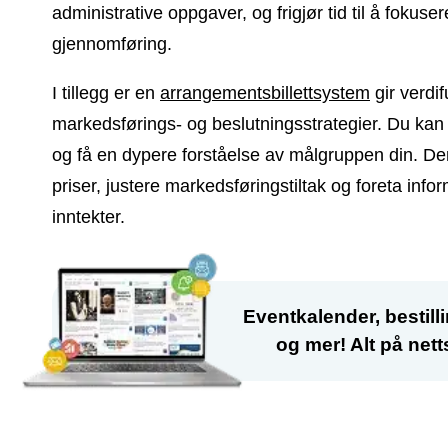
administrative oppgaver, og frigjør tid til å foku
gjennomføring.
I tillegg er en
arrangementsbillettsystem
gir verdi
markedsførings- og beslutningsstrategier. Du kan sp
og få en dypere forståelse av målgruppen din. D
priser, justere markedsføringstiltak og foreta inf
inntekter.
Eventkalender, bestillin
og mer! Alt på netts