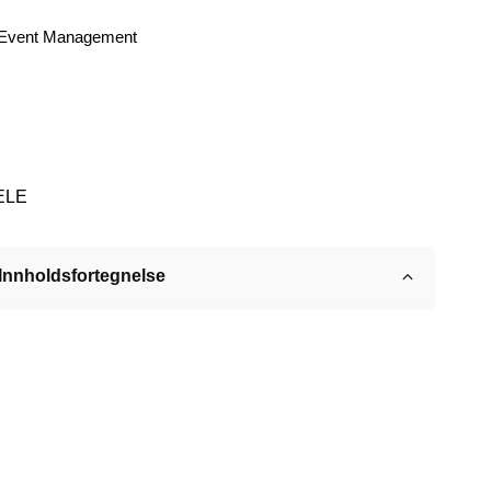
Event Management
ELE
Innholdsfortegnelse