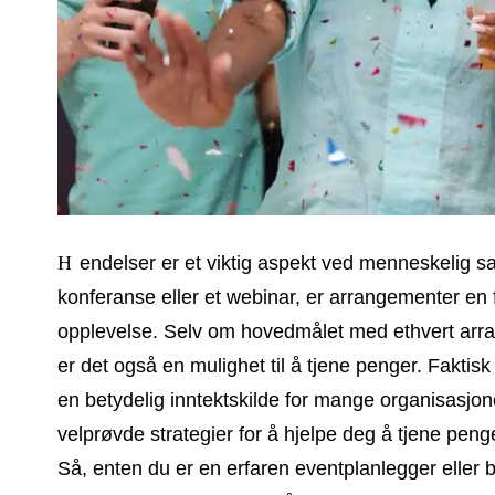
Hendelser er et viktig aspekt ved menneskelig samhandling. Enten det er en musikkfestival, en
konferanse eller et webinar, er arrangementer en 
opplevelse. Selv om hovedmålet med ethvert arra
er det også en mulighet til å tjene penger. Faktis
en betydelig inntektskilde for mange organisasjoner
velprøvde strategier for å hjelpe deg å tjene pen
Så, enten du er en erfaren eventplanlegger eller b