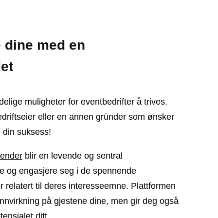
e dine med en
det
ndelige muligheter for eventbedrifter å trives.
edriftseier eller en annen gründer som ønsker
te din suksess!
lender
blir en levende og sentral
ke og engasjere seg i de spennende
 relatert til deres interesseemne. Plattformen
innvirkning på gjestene dine, men gir deg også
ensialet ditt.