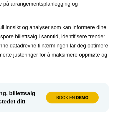
sere på arrangementsplanlegging og
full innsikt og analyser som kan informere dine
ore billettsalg i sanntid, identifisere trender
enne datadrevne tilnærmingen lar deg optimere
ormerte justeringer for å maksimere oppmøte og
g, billettsalg
BOOK EN
DEMO
tedet ditt