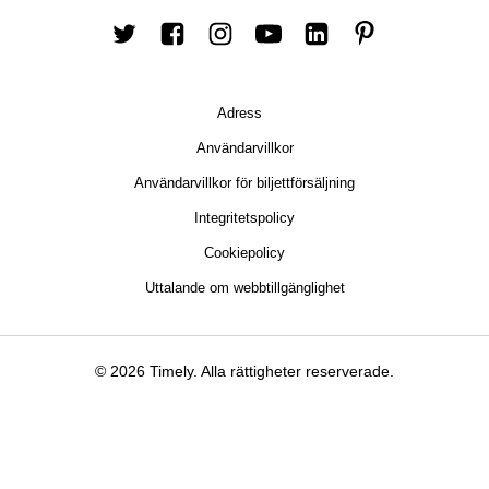
Twitter
Facebook
Instagram
youtube
LinkedIn
Pinterest
Adress
Användarvillkor
Användarvillkor för biljettförsäljning
Integritetspolicy
Cookiepolicy
Uttalande om webbtillgänglighet
© 2026 Timely. Alla rättigheter reserverade.