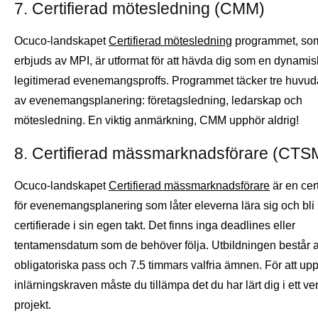
7. Certifierad mötesledning (CMM)
Ocuco-landskapet
Certifierad mötesledning
programmet, so
erbjuds av MPI, är utformat för att hävda dig som en dynami
legitimerad evenemangsproffs. Programmet täcker tre huvud
av evenemangsplanering: företagsledning, ledarskap och
mötesledning. En viktig anmärkning, CMM upphör aldrig!
8. Certifierad mässmarknadsförare (CTS
Ocuco-landskapet
Certifierad mässmarknadsförare
är en cert
för evenemangsplanering som låter eleverna lära sig och bli
certifierade i sin egen takt. Det finns inga deadlines eller
tentamensdatum som de behöver följa. Utbildningen består 
obligatoriska pass och 7.5 timmars valfria ämnen. För att upp
inlärningskraven måste du tillämpa det du har lärt dig i ett ver
projekt.