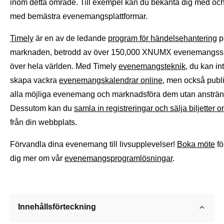
inom detta område. Till exempel kan du bekanta dig med och 
med bemästra evenemangsplattformar.
Timely
är en av de ledande
program för händelsehantering
p
marknaden, betrodd av över 150,000 XNUMX evenemangss
över hela världen. Med Timely
evenemangsteknik
, du kan in
skapa vackra
evenemangskalendrar online
, men också publ
alla möjliga evenemang och marknadsföra dem utan ansträn
Dessutom kan du
samla in registreringar och sälja biljetter o
från din webbplats.
Förvandla dina evenemang till livsupplevelser!
Boka möte
fö
dig mer om vår
evenemangsprogramlösningar
.
Innehållsförteckning