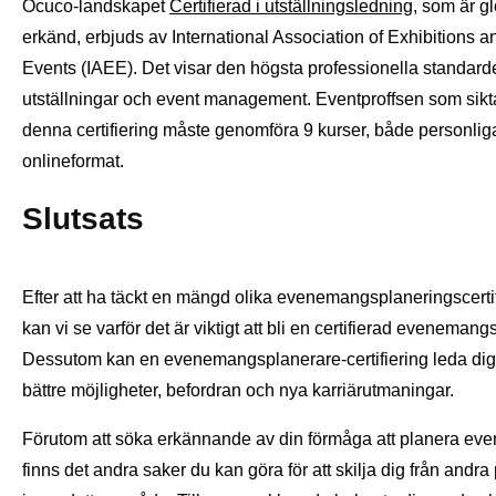
Ocuco-landskapet
Certifierad i utställningsledning
, som är gl
erkänd, erbjuds av International Association of Exhibitions a
Events (IAEE). Det visar den högsta professionella standard
utställningar och event management. Eventproffsen som sikt
denna certifiering måste genomföra 9 kurser, både personlig
onlineformat.
Slutsats
Efter att ha täckt en mängd olika evenemangsplaneringscertif
kan vi se varför det är viktigt att bli en certifierad evenemangs
Dessutom kan en evenemangsplanerare-certifiering leda dig t
bättre möjligheter, befordran och nya karriärutmaningar.
Förutom att söka erkännande av din förmåga att planera ev
finns det andra saker du kan göra för att skilja dig från andra 