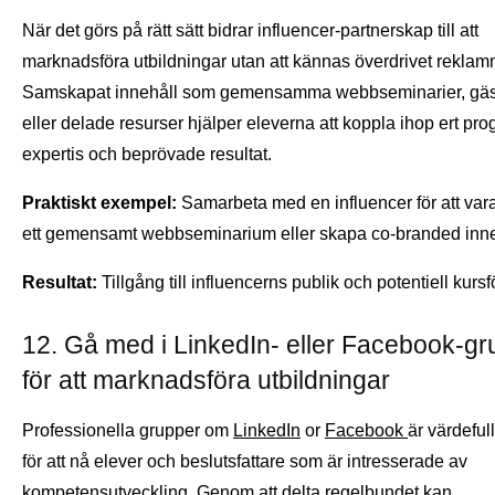
När det görs på rätt sätt bidrar influencer-partnerskap till att
marknadsföra utbildningar utan att kännas överdrivet rekla
Samskapat innehåll som gemensamma webbseminarier, gäst
eller delade resurser hjälper eleverna att koppla ihop ert p
expertis och beprövade resultat.
Praktiskt exempel:
Samarbeta med en influencer för att vara
ett gemensamt webbseminarium eller skapa co-branded inne
Resultat:
Tillgång till influencerns publik och potentiell kursf
12. Gå med i LinkedIn- eller Facebook-gr
för att marknadsföra utbildningar
Professionella grupper om
LinkedIn
or
Facebook
är värdeful
för att nå elever och beslutsfattare som är intresserade av
kompetensutveckling. Genom att delta regelbundet kan