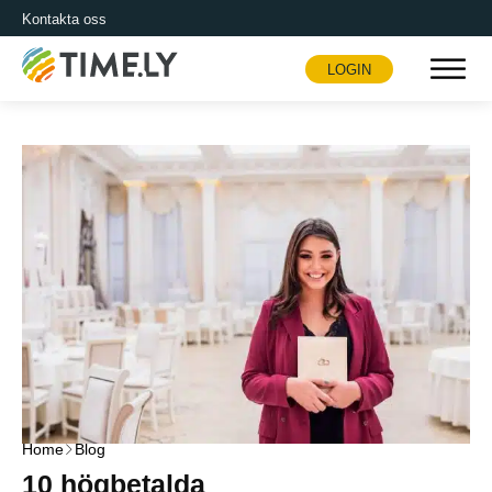
Kontakta oss
LOGIN
Timely
Home
Blog
10 högbetalda