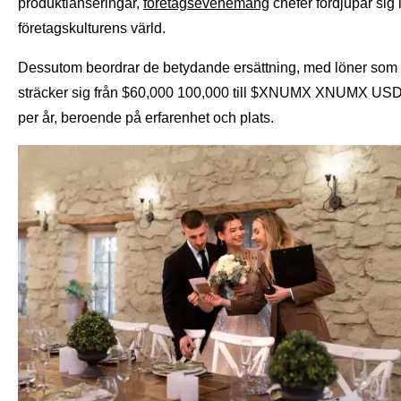
produktlanseringar,
företagsevenemang
chefer fördjupar sig 
företagskulturens värld.
Dessutom beordrar de betydande ersättning, med löner som
sträcker sig från $60,000 100,000 till $XNUMX XNUMX US
per år, beroende på erfarenhet och plats.