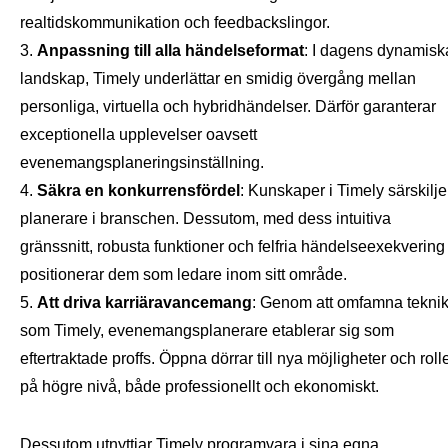
realtidskommunikation och feedbackslingor.
Anpassning till alla händelseformat
: I dagens dynamisk
landskap, Timely underlättar en smidig övergång mellan
personliga, virtuella och hybridhändelser. Därför garanterar
exceptionella upplevelser oavsett
evenemangsplaneringsinställning.
Säkra en konkurrensfördel
: Kunskaper i Timely särskilje
planerare i branschen. Dessutom, med dess intuitiva
gränssnitt, robusta funktioner och felfria händelseexekvering
positionerar dem som ledare inom sitt område.
Att driva karriäravancemang
: Genom att omfamna tekni
som Timely, evenemangsplanerare etablerar sig som
eftertraktade proffs. Öppna dörrar till nya möjligheter och roll
på högre nivå, både professionellt och ekonomiskt.
Dessutom utnyttjar
Timely programvara
i sina egna