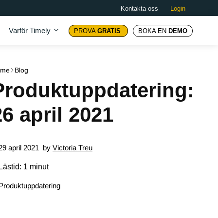
Kontakta oss
Login
Varför Timely
PROVA
GRATIS
BOKA EN
DEMO
ome
Blog
Produktuppdatering:
26 april 2021
29 april 2021
by
Victoria Treu
Lästid: 1 minut
Produktuppdatering