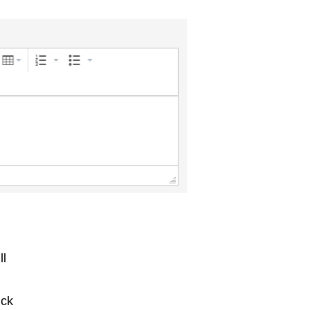
ll
ick