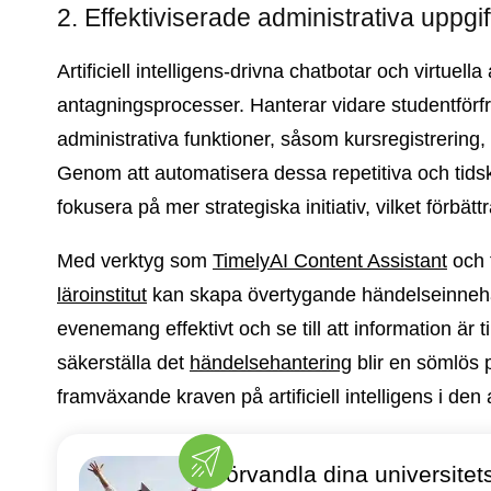
2. Effektiviserade administrativa uppgi
Artificiell intelligens-drivna chatbotar och virtuella
antagningsprocesser. Hanterar vidare studentförf
administrativa funktioner, såsom kursregistreri
Genom att automatisera dessa repetitiva och tidskr
fokusera på mer strategiska initiativ, vilket förbätt
Med verktyg som
TimelyAI Content Assistant
och f
läroinstitut
kan skapa övertygande händelseinneh
evenemang effektivt och se till att information är til
säkerställa det
händelsehantering
blir en sömlös p
framväxande kraven på artificiell intelligens i de
Förvandla dina universit