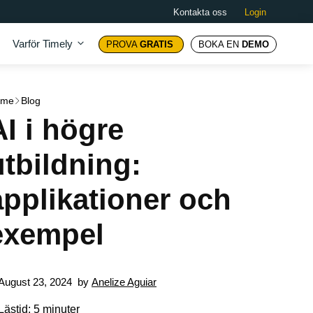
Kontakta oss
Login
Varför Timely
PROVA
GRATIS
BOKA EN
DEMO
ome
Blog
AI i högre
utbildning:
applikationer och
exempel
August 23, 2024
by
Anelize Aguiar
Lästid: 5 minuter