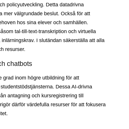
och policyutveckling. Detta datadrivna
atta mer välgrundade beslut. Också för att
behoven hos sina elever och samhällen.
om tal-till-text-transkription och virtuella
inlärningskrav. I slutändan säkerställa att alla
ch resurser.
och chatbots
gre grad inom högre utbildning för att
ra studentstödstjänsterna. Dessa AI-drivna
rån antagning och kursregistrering till
ör därför värdefulla resurser för att fokusera
tet.