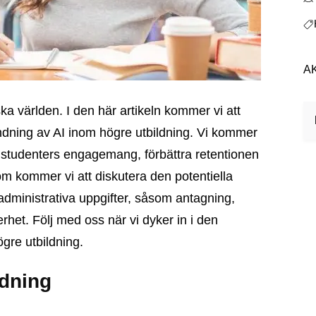
A
ndning av AI inom högre utbildning. Vi kommer
ka studenters engagemang, förbättra retentionen
om kommer vi att diskutera den potentiella
dministrativa uppgifter, såsom antagning,
et. Följ med oss ​​när vi dyker in i den
ögre utbildning.
ldning