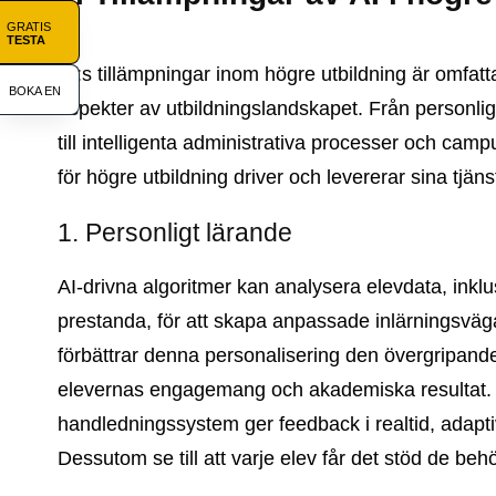
GRATIS
TESTA
AI:s tillämpningar inom högre utbildning är omfat
BOKA EN
aspekter av utbildningslandskapet. Från personl
till intelligenta administrativa processer och camp
för högre utbildning driver och levererar sina tjäns
1. Personligt lärande
AI-drivna algoritmer kan analysera elevdata, inklus
prestanda, för att skapa anpassade inlärningsvä
förbättrar denna personalisering den övergripande
elevernas engagemang och akademiska resultat. AI
handledningssystem ger feedback i realtid, adapt
Dessutom se till att varje elev får det stöd de behö