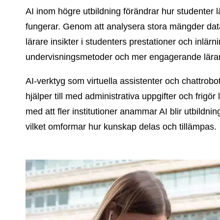
AI inom högre utbildning förändrar hur studenter lä
fungerar. Genom att analysera stora mängder data 
lärare insikter i studenters prestationer och inlär
undervisningsmetoder och mer engagerande lära
AI-verktyg som virtuella assistenter och chattrobo
hjälper till med administrativa uppgifter och frigör
med att fler institutioner anammar AI blir utbildn
vilket omformar hur kunskap delas och tillämpas.