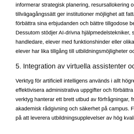
informerar strategisk planering, resursallokering 
tillvägagångssätt ger institutioner möjlighet att f
förbättra sina erbjudanden och bättre tillgodose 
Dessutom stödjer AI-drivna hjälpmedelstekniker, sås
handledare, elever med funktionshinder eller olika 
elever har lika tillgång till utbildningsmöjligheter o
5. Integration av virtuella assistenter 
Verktyg för artificiell intelligens används i allt hö
effektivisera administrativa uppgifter och förbätt
verktyg hanterar ett brett utbud av förfrågningar, f
akademisk rådgivning och säkerhet på campus. Frig
på att leverera utbildningsupplevelser av hög kvali