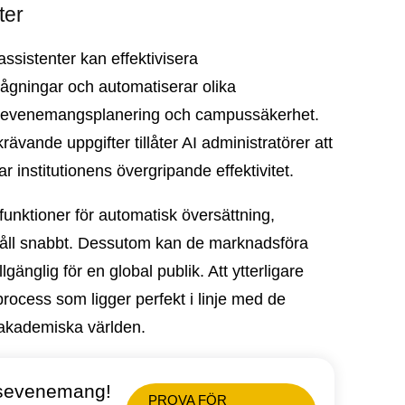
fter
 assistenter kan effektivisera
rågningar och automatiserar olika
ng, evenemangsplanering och campussäkerhet.
ävande uppgifter tillåter AI administratörer att
rar institutionens övergripande effektivitet.
unktioner för automatisk översättning,
åll snabbt. Dessutom kan de marknadsföra
lgänglig för en global publik. Att ytterligare
rocess som ligger perfekt i linje med de
n akademiska världen.
etsevenemang!
PROVA FÖR