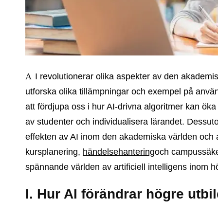
AI revolutionerar olika aspekter av den akademiska världen. I den här artikeln kommer vi att
utforska olika tillämpningar och exempel på anvä
att fördjupa oss i hur AI-drivna algoritmer kan ö
av studenter och individualisera lärandet. Dessut
effekten av AI inom den akademiska världen och a
kursplanering,
händelsehantering
och campussäkerh
spännande världen av artificiell intelligens inom h
I. Hur AI förändrar högre utbi