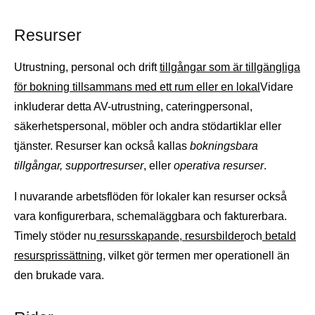
Resurser
Utrustning, personal och drift
tillgångar som är tillgängliga
för bokning tillsammans med ett rum eller en lokal
Vidare
inkluderar detta AV-utrustning, cateringpersonal,
säkerhetspersonal, möbler och andra stödartiklar eller
tjänster. Resurser kan också kallas
bokningsbara
tillgångar, supportresurser
, eller
operativa resurser
.
I nuvarande arbetsflöden för lokaler kan resurser också
vara konfigurerbara, schemaläggbara och fakturerbara.
Timely stöder nu
resursskapande
,
resursbilder
och
betald
resursprissättning
, vilket gör termen mer operationell än
den brukade vara.