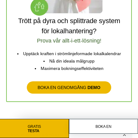
Trött på dyra och splittrade system
för lokalhantering?
Prova vår allt-i-ett-lösning!
Upptäck kraften i strömlinjeformade lokalkalendrar
Nå din ideala målgrupp
Maximera bokningseffektiviteten
BOKA EN GENOMGÅNG
DEMO
GRATIS
BOKA EN
TESTA
Innehållsförteckning