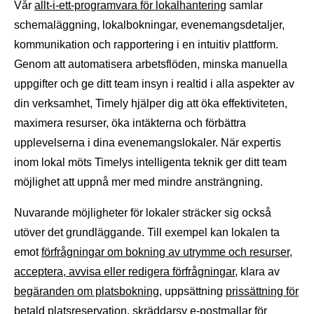
Vår
allt-i-ett-programvara för lokalhantering
samlar
schemaläggning, lokalbokningar, evenemangsdetaljer,
kommunikation och rapportering i en intuitiv plattform.
Genom att automatisera arbetsflöden, minska manuella
uppgifter och ge ditt team insyn i realtid i alla aspekter av
din verksamhet, Timely hjälper dig att öka effektiviteten,
maximera resurser, öka intäkterna och förbättra
upplevelserna i dina evenemangslokaler. När expertis
inom lokal möts Timelys intelligenta teknik ger ditt team
möjlighet att uppnå mer med mindre ansträngning.
Nuvarande möjligheter för lokaler sträcker sig också
utöver det grundläggande. Till exempel kan lokalen ta
emot
förfrågningar om bokning av utrymme och resurser
,
acceptera, avvisa eller redigera förfrågningar
, klara av
begäranden om platsbokning
, uppsättning
prissättning för
betald platsreservation
, skräddarsy
e-postmallar för