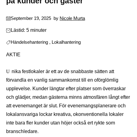
på kunder och gäster
September 19, 2025
by
Nicole Murta
Lästid: 5 minuter
Händelsehantering
,
Lokalhantering
AKTIE
Unika festlokaler är ett av de snabbaste sätten att
förvandla en vanlig sammankomst till en oförglömlig
upplevelse. Kunder längtar efter platser som överraskar
och glädjer, medan gästerna minns atmosfären långt efter
att evenemanget är slut. För evenemangsplanerare och
lokalansvariga lockar kreativa, okonventionella lokaler
inte bara fler kunder utan höjer också ert rykte som
branschledare.