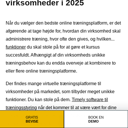
virksomheder i 2025
Når du vælger den bedste online træningsplatform, er det
afgørende at tage højde for, hvordan din virksomhed skal
administrere træning, hvor ofte den gives, og hvilken...
funktioner
du skal stole på for at gøre et kursus
succesfuldt. Afhængigt af din virksomheds unikke
træningsbehov kan du endda overveje at kombinere to
eller flere online træningsplatforme.
Der findes mange virtuelle træningsplatforme til
virksomheder på markedet, som tilbyder meget unikke
funktioner. Du kan stole på dem.
Timely software til
træningsstyring
når det kommer til at være vært for dine
medarbejdertræningssessioner. Softwaren tilbyder
GRATIS
BOOK EN
BEVISE
DEMO
brugerne et letanvendeligt system, så alle deres