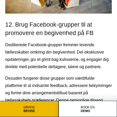
12. Brug Facebook-grupper til at
promovere en begivenhed på FB
Dedikerede Facebook-grupper fremmer levende
fællesskaber omkring din begivenhed. Del eksklusive
opdateringer, giv et glimt bag kulisserne, og engager dig
direkte med potentielle deltagere, talere og partnere.
Desuden fungerer disse grupper som værdifulde
platforme til at indsamle feedback, adressere bekymringer
og forme dine arrangementstilbud baseret på
fællesskabets præferencer. Denne personlige tilgang
fremmer begivenhedsloyalitet, fremkalder mund-til-mund-
GRATIS
BOOK EN
BEVISE
DEMO
henvisninger og i sidste ende fører til højere deltagelse