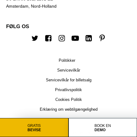
Amsterdam, Nord-Holland
FØLG OS
Twitter
Facebook
Instagram
Youtube
Linkedin
Pinterest
Politikker
Servicevilkår
Servicevilkår for billetsalg
Privatlivspolitik
Cookies Politik
Erklæring om webtilgængelighed
GRATIS
BOOK EN
BEVISE
DEMO
© 2026 Timely. Alle rettigheder reserverede.