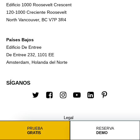
Edificio 1000 Roosevelt Crescent
120-1000 Creciente Roosevelt
North Vancouver, BC V7P 3R4
Países Bajos
Edificio De Entree
De Entree 232, 1101 EE
Amsterdam, Holanda del Norte
SÍGANOS
Twitter
Facebook
Instagram
YouTube
LinkedIn
Pinterest
Legal
Términos de Servicio
PRUEBA
RESERVA
GRATIS
DEMO
Términos de servicio de emisión de boletos