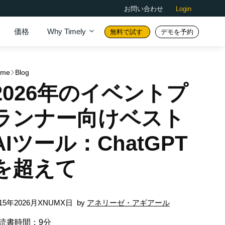
お問い合わせ
Login
価格
Why Timely
無料で試す
デモを予約
ome
Blog
2026年のイベントプ
ランナー向けベスト
AIツール：ChatGPT
を超えて
15年2026月XNUMX日
by
アネリーゼ・アギアール
読書時間：9分