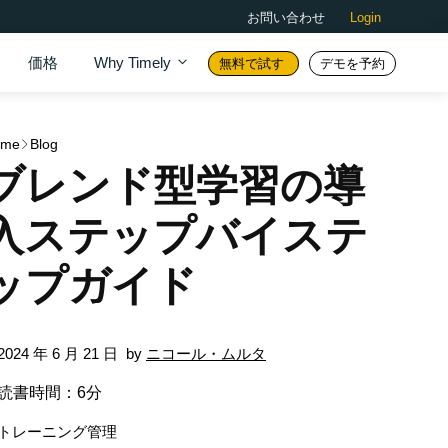
お問い合わせ
Login
価格
Why Timely
無料で試す
デモを予約
ome
Blog
ブレンド型学習の導
入ステップバイステ
ップガイド
2024 年 6 月 21 日
by
ニコール・ムルタ
読書時間：6分
トレーニング管理